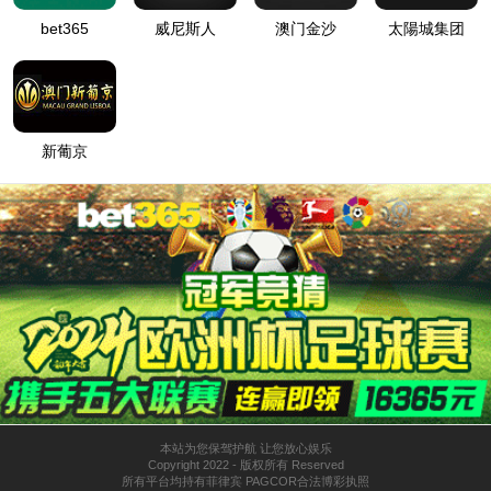
+
+
核心产品
轨道交通配件
管阀类产品
差壳总成
叉车零件
非公路系统产品
火车承载鞍及高铁配件
电话咨询
微信咨询