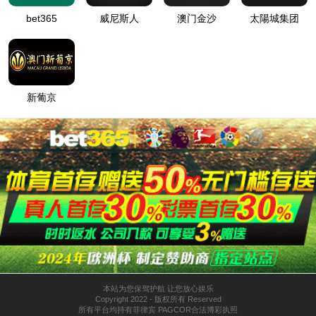
电话咨询
太阳成集团tyc33455ccww
鲁ICP备17052905号
微信咨询